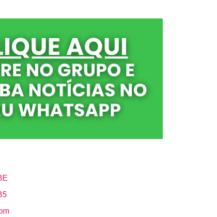
BE
B5
Hbm