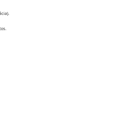
cia).
tos.