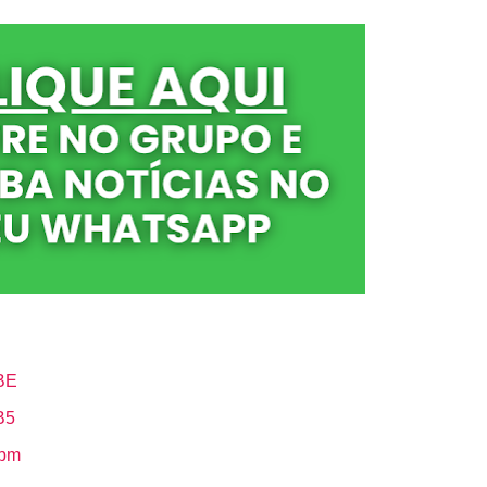
BE
B5
Hbm