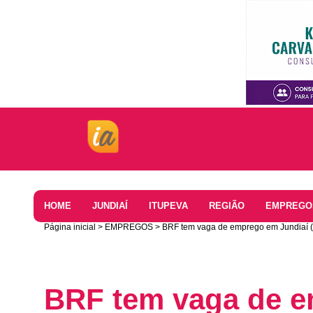
Home
HOME
JUNDIAÍ
ITUPEVA
REGIÃO
EMPREGO
Página inicial
EMPREGOS
BRF tem vaga de emprego em Jundiaí (
BRF tem vaga de e