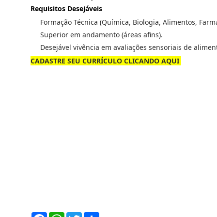
Requisitos Desejáveis
Formação Técnica (Química, Biologia, Alimentos, Farmá
Superior em andamento (áreas afins).
Desejável vivência em avaliações sensoriais de alimen
CADASTRE SEU CURRÍCULO CLICANDO AQUI
F
W
T
S