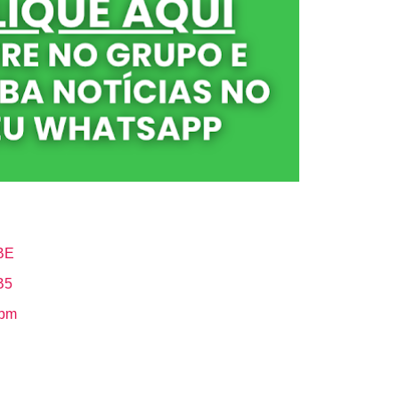
BE
B5
Hbm