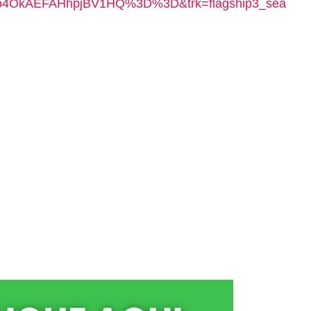
o4OkAEFAHhpjBV1HQ%3D%3D&trk=flagship3_sea