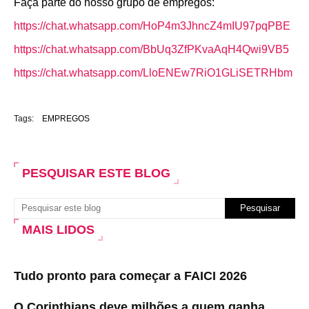
Faça parte do nosso grupo de empregos:
https://chat.whatsapp.com/HoP4m3JhncZ4mIU97pqPBE
https://chat.whatsapp.com/BbUq3ZfPKvaAqH4Qwi9VB5
https://chat.whatsapp.com/LloENEw7RiO1GLiSETRHbm
Tags:
EMPREGOS
PESQUISAR ESTE BLOG
MAIS LIDOS
Tudo pronto para começar a FAICI 2026
O Corinthians deve milhões a quem ganha