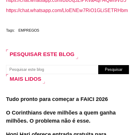
https://chat.whatsapp.com/BbUq3ZfPKvaAqH4Qwi9VB5
https://chat.whatsapp.com/LloENEw7RiO1GLiSETRHbm
Tags:
EMPREGOS
PESQUISAR ESTE BLOG
MAIS LIDOS
Tudo pronto para começar a FAICI 2026
O Corinthians deve milhões a quem ganha
milhões. O problema não é esse.
Hopi Hari oferece entrada gratuita para