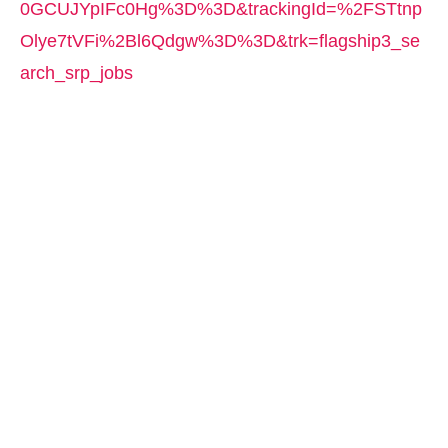
0GCUJYpIFc0Hg%3D%3D&trackingId=%2FSTtnp
Olye7tVFi%2Bl6Qdgw%3D%3D&trk=flagship3_se
arch_srp_jobs