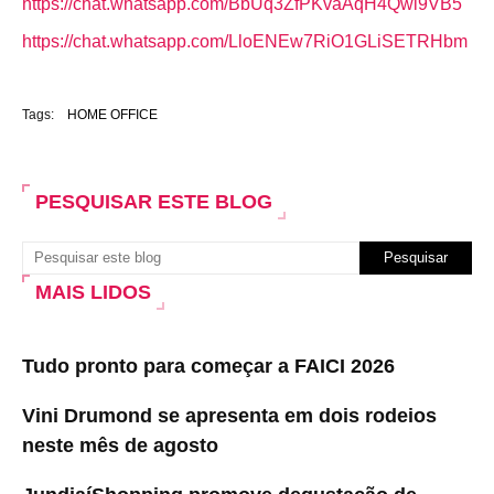
https://chat.whatsapp.com/BbUq3ZfPKvaAqH4Qwi9VB5
https://chat.whatsapp.com/LloENEw7RiO1GLiSETRHbm
Tags:
HOME OFFICE
PESQUISAR ESTE BLOG
MAIS LIDOS
Tudo pronto para começar a FAICI 2026
Vini Drumond se apresenta em dois rodeios
neste mês de agosto