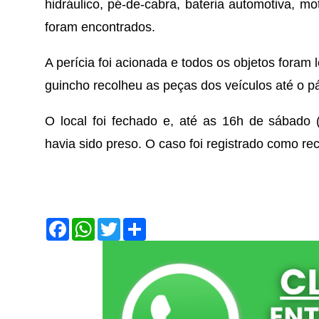
hidráulico, pé-de-cabra, bateria automotiva, m
foram encontrados.
A perícia foi acionada e todos os objetos fora
guincho recolheu as peças dos veículos até o p
O local foi fechado e, até as 16h de sábado 
havia sido preso. O caso foi registrado como re
F
W
T
S
a
h
w
h
c
a
i
a
e
t
t
r
b
s
t
e
o
A
e
o
p
r
k
p