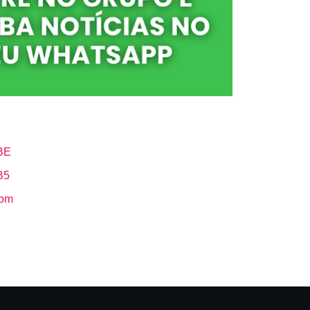
BE
B5
Hbm