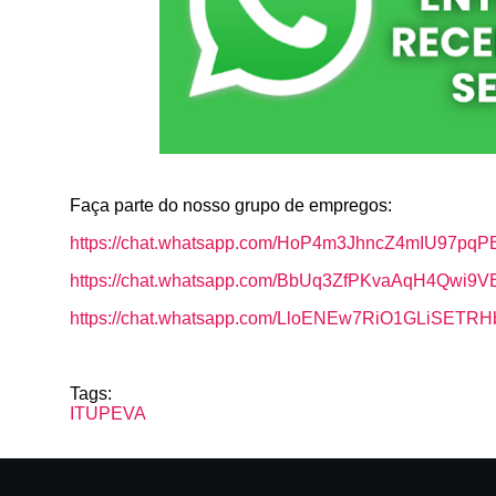
Faça parte do nosso grupo de empregos:
https://chat.whatsapp.com/HoP4m3JhncZ4mIU97pqP
https://chat.whatsapp.com/BbUq3ZfPKvaAqH4Qwi9V
https://chat.whatsapp.com/LloENEw7RiO1GLiSETR
Tags:
ITUPEVA