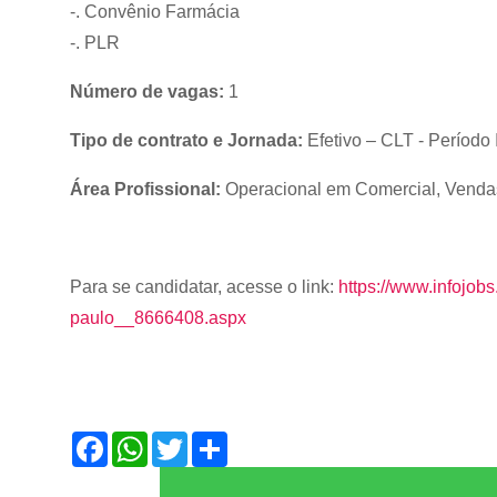
-. Convênio Farmácia
-. PLR
Número de vagas:
1
Tipo de contrato e Jornada:
Efetivo – CLT - Período 
Área Profissional:
Operacional em Comercial, Vendas
Para se candidatar, acesse o link:
https://www.infojob
paulo__8666408.aspx
F
W
T
S
a
h
w
h
c
a
i
a
e
t
t
r