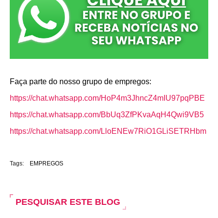
o
p
r
k
p
Faça parte do nosso grupo de empregos:
https://chat.whatsapp.com/HoP4m3JhncZ4mIU97pqPBE
https://chat.whatsapp.com/BbUq3ZfPKvaAqH4Qwi9VB5
https://chat.whatsapp.com/LloENEw7RiO1GLiSETRHbm
Tags:
EMPREGOS
PESQUISAR ESTE BLOG