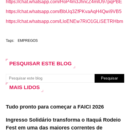
https://chat.whatsapp.com/HoP4m3JhncZ4mIU97pqPBE
https://chat.whatsapp.com/BbUq3ZfPKvaAqH4Qwi9VB5
https://chat.whatsapp.com/LloENEw7RiO1GLiSETRHbm
Tags:
EMPREGOS
PESQUISAR ESTE BLOG
MAIS LIDOS
Tudo pronto para começar a FAICI 2026
Ingresso Solidário transforma o Itaquá Rodeio
Fest em uma das maiores correntes de