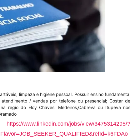
artáveis, limpeza e higiene pessoal. Possuir ensino fundamental
 atendimento / vendas por telefone ou presencial; Gostar de
r na regio do Eloy Chaves, Medeiros,Cabreva ou Itupeva nos
 Gramado
k:
https://www.linkedin.com/jobs/view/3475314295/?
lavor=JOB_SEEKER_QUALIFIED&refId=k6FDAo