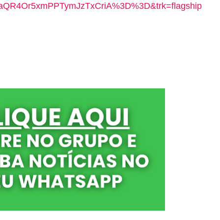
QR4Or5xmPPTymJzTxCriA%3D%3D&trk=flagship