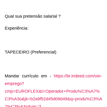
Qual sua pretensão salarial ?
Experiência:
TAPECEIRO (Preferencial)
Mandar currículo em -
https://br.indeed.com/ver-
emprego?
cmp=EUROFLEX&t=Operador+Produ%C3%A7%
C3%A3o&jk=b2a9f52d45d09d49&q=produ%C3%A
7%C3%A3o&vjs=3