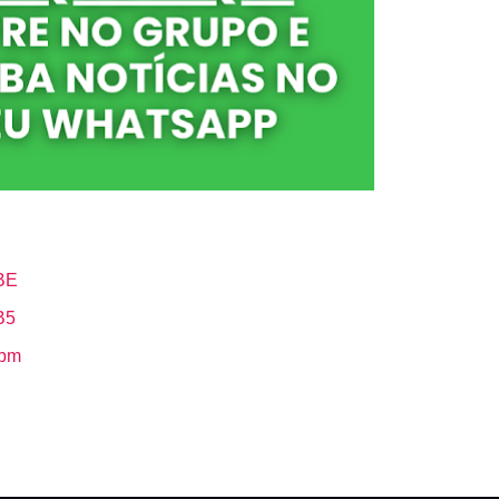
BE
B5
Hbm