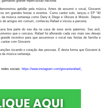
, ganhando grande repercussão nacional.
emonstrou aptidão pela música. Antes de assumir o vocal, Giovanni
o-se em grandes festas e eventos. Como cantor solo, lançou o EP “40
 da música sertaneja como Dany & Diego e Ulisses & Moisés. Depois
vés de amigos em comum, conheceu Rafael e iniciou a parceria.
va boa parte do seu dia na casa de seus avós paternos. Seu avô,
iverso que o cercava, Rafael foi aflorando cada vez mais seu desejo
 grande incentivo para que assumisse o vocal nas festas de família e
 cantar com Giovanni.
r canções tocando o coração das pessoas. É desta forma que Giovanni &
a da música sertaneja.
 redes sociais:
https://www.instagram.com/
giovanierafael/
.