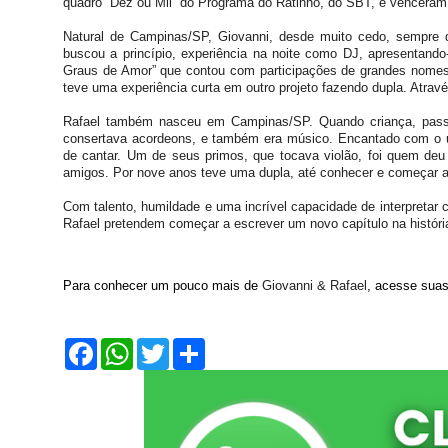
quadro “Dez ou Mil” do Programa do Ratinho, do SBT, e venceram
Natural de Campinas/SP, Giovanni, desde muito cedo, sempre d
buscou a princípio, experiência na noite como DJ, apresentand
Graus de Amor” que contou com participações de grandes nomes
teve uma experiência curta em outro projeto fazendo dupla. Atra
Rafael também nasceu em Campinas/SP. Quando criança, passa
consertava acordeons, e também era músico. Encantado com o un
de cantar. Um de seus primos, que tocava violão, foi quem deu
amigos. Por nove anos teve uma dupla, até conhecer e começar a
Com talento, humildade e uma incrível capacidade de interpreta
Rafael pretendem começar a escrever um novo capítulo na históri
Para conhecer um pouco mais de
Giovanni & Rafael
, acesse suas
F
W
T
S
a
h
w
h
c
a
i
a
e
t
t
r
b
s
t
e
o
A
e
o
p
r