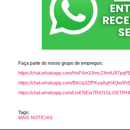
k
p
Faça parte do nosso grupo de empregos:
https://chat.whatsapp.com/HoP4m3JhncZ4mIU97pqP
https://chat.whatsapp.com/BbUq3ZfPKvaAqH4Qwi9V
https://chat.whatsapp.com/LloENEw7RiO1GLiSETR
Tags:
MAIS NOTÍCIAS