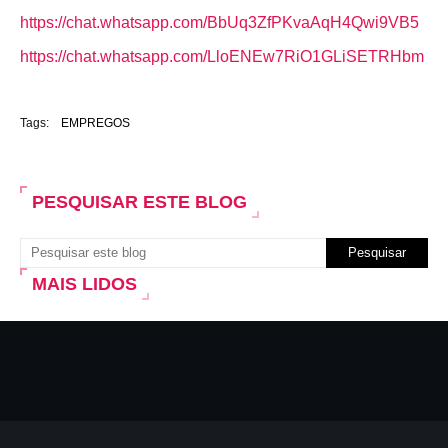
https://chat.whatsapp.com/BbUq3ZfPKvaAqH4Qwi9VB5
https://chat.whatsapp.com/LloENEw7RiO1GLiSETRHbm
Tags:
EMPREGOS
PESQUISAR ESTE BLOG
MAIS LIDOS