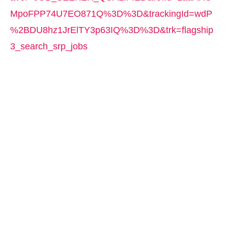
MpoFPP74U7EO871Q%3D%3D&trackingId=wdP
%2BDU8hz1JrElTY3p63IQ%3D%3D&trk=flagship
3_search_srp_jobs