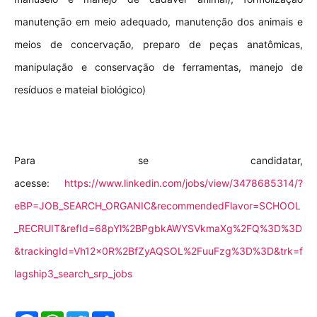
manutenção em meio adequado, manutenção dos animais e
meios de concervação, preparo de peças anatômicas,
manipulação e conservação de ferramentas, manejo de
resíduos e mateial biológico)
Para se candidatar,
acesse:
https://www.linkedin.com/jobs/view/3478685314/?
eBP=JOB_SEARCH_ORGANIC&recommendedFlavor=SCHOOL
_RECRUIT&refId=68pYl%2BPgbkAWYSVkmaXg%2FQ%3D%3D
&trackingId=Vh12x0R%2BfZyAQSOL%2FuuFzg%3D%3D&trk=f
lagship3_search_srp_jobs
F
W
T
S