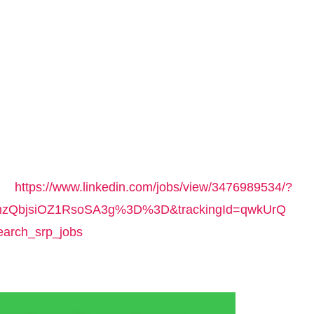
 -
https://www.linkedin.com/jobs/view/3476989534/?
QbjsiOZ1RsoSA3g%3D%3D&trackingId=qwkUrQ
arch_srp_jobs