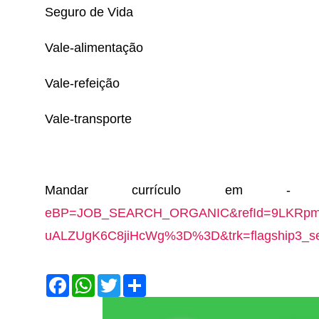
Seguro de Vida
Vale-alimentação
Vale-refeição
Vale-transporte
Mandar currículo em
eBP=JOB_SEARCH_ORGANIC&refId=9LKRpmz
uALZUgK6C8jiHcWg%3D%3D&trk=flagship3_se
F
W
T
S
a
h
w
h
c
a
i
a
e
t
t
r