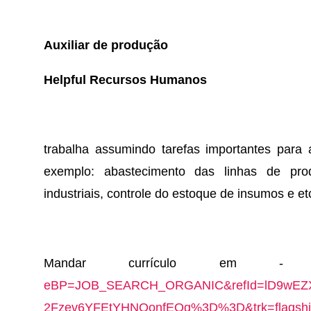
Auxiliar de produção
Helpful Recursos Humanos
trabalha assumindo tarefas importantes para
exemplo: abastecimento das linhas de pr
industriais, controle do estoque de insumos e et
Mandar currículo em
eBP=JOB_SEARCH_ORGANIC&refId=lD9wEZ
2Fzev6YFEtYHNQonfEOg%3D%3D&trk=flagship