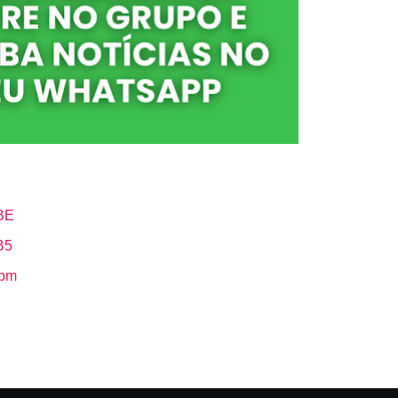
BE
B5
Hbm