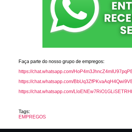
k
p
Faça parte do nosso grupo de empregos:
https://chat.whatsapp.com/HoP4m3JhncZ4mIU97pqP
https://chat.whatsapp.com/BbUq3ZfPKvaAqH4Qwi9V
https://chat.whatsapp.com/LloENEw7RiO1GLiSETR
Tags:
EMPREGOS