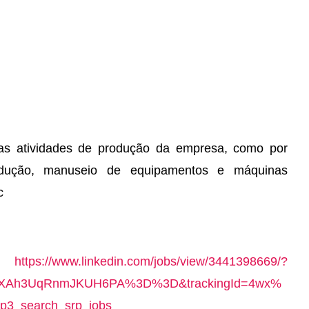
 as atividades de produção da empresa, como por
odução, manuseio de equipamentos e máquinas
c
 -
https://www.linkedin.com/jobs/view/3441398669/?
XAh3UqRnmJKUH6PA%3D%3D&trackingId=4wx%
3_search_srp_jobs