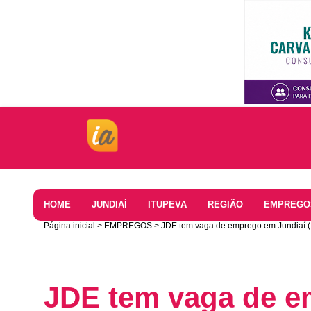
Home
HOME
JUNDIAÍ
ITUPEVA
REGIÃO
EMPREGO
Página inicial
EMPREGOS
JDE tem vaga de emprego em Jundiaí (
JDE tem vaga de e