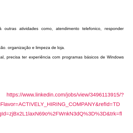
á outras atividades como, atendimento telefonico, responder
o. organização e limpeza de loja.
cal, precisa ter experiência com programas básicos de Windows
e:
https://www.linkedin.com/jobs/view/3496113915/?
lavor=ACTIVELY_HIRING_COMPANY&refId=TD
Id=zjBx2L1laxN69o%2FWnkN3dQ%3D%3D&trk=fl