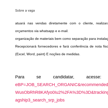
Sobre a vaga
atuará nas vendas diretamente com o cliente, realizar
orçamentos via whatsapp e e-mail.
organização de materiais bem como separação para instalaçã
Recepcionará fornecedores e fará conferência de nota fis
(Excel, Word, paint) E noções de medidas.
Para se candidatar, acess
eBP=JOB_SEARCH_ORGANIC&recommendedF
WusObRhR8KAfyo0Iu2%2FA%3D%3D&tracking
agship3_search_srp_jobs