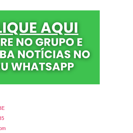
BE
B5
Hbm