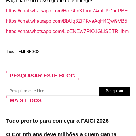
Faça parte do nosso grupo de empregos:
https://chat.whatsapp.com/HoP4m3JhncZ4mIU97pqPBE
https://chat.whatsapp.com/BbUq3ZfPKvaAqH4Qwi9VB5
https://chat.whatsapp.com/LloENEw7RiO1GLiSETRHbm
Tags:
EMPREGOS
PESQUISAR ESTE BLOG
MAIS LIDOS
Tudo pronto para começar a FAICI 2026
O Corinthians deve milhões a quem ganha