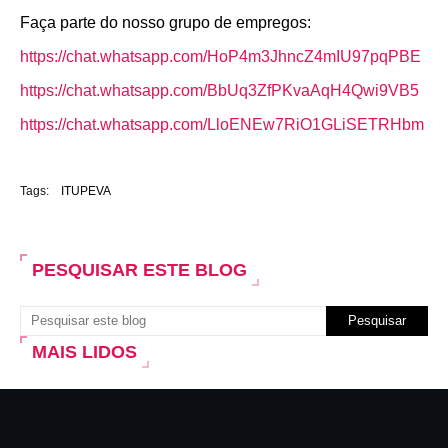
Faça parte do nosso grupo de empregos:
https://chat.whatsapp.com/HoP4m3JhncZ4mIU97pqPBE
https://chat.whatsapp.com/BbUq3ZfPKvaAqH4Qwi9VB5
https://chat.whatsapp.com/LloENEw7RiO1GLiSETRHbm
Tags:
ITUPEVA
PESQUISAR ESTE BLOG
MAIS LIDOS