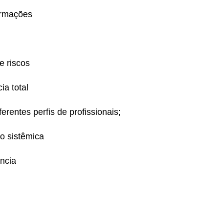
ormações
e riscos
ia total
rentes perfis de profissionais;
ão sistêmica
ência