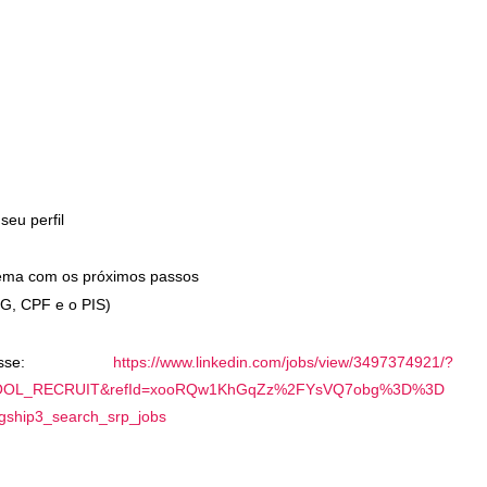
eu perfil
ema com os próximos passos
RG, CPF e o PIS)
cesse:
https://www.linkedin.com/jobs/view/3497374921/?
OOL_RECRUIT&refId=xooRQw1KhGqZz%2FYsVQ7obg%3D%3D
hip3_search_srp_jobs