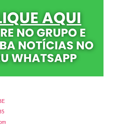
BE
B5
Hbm