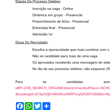
Etapas Do Processo Seletivo
Inscrição na vaga - Online
Dinâmica em grupo - Presencial
Preenchimento de ficha - Presencial
Entrevista final - Presencial
Admissão \o/
Dicas Do Recrutador
Escolha a oportunidade que mais combine com o s
Não se candidate para mais de uma vaga
Os aprovados receberão uma mensagem do sist
No dia do seu processo seletivo, não esquecer (
Para se candidatar, a
eBP=JOB_SEARCH_ORGANIC&recommendedFlavor=SCH
&trackingId=qTXpSVjEmWnWco4NRP1oyQ%3D%3D&trk=flags
F
W
T
S
a
h
w
h