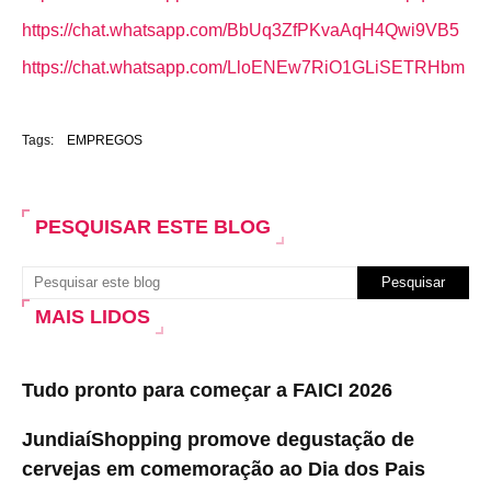
https://chat.whatsapp.com/BbUq3ZfPKvaAqH4Qwi9VB5
https://chat.whatsapp.com/LloENEw7RiO1GLiSETRHbm
Tags:
EMPREGOS
PESQUISAR ESTE BLOG
MAIS LIDOS
Tudo pronto para começar a FAICI 2026
JundiaíShopping promove degustação de
cervejas em comemoração ao Dia dos Pais