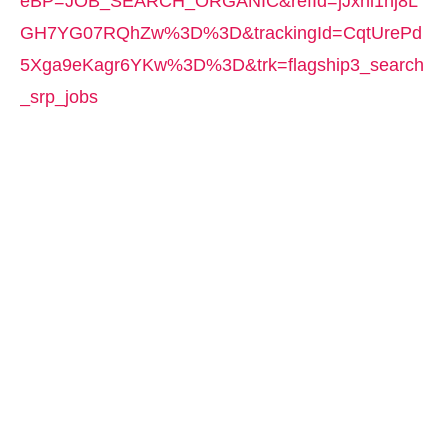
eBP=JOB_SEARCH_ORGANIC&refId=jJxnl1hj8L
GH7YG07RQhZw%3D%3D&trackingId=CqtUrePd
5Xga9eKagr6YKw%3D%3D&trk=flagship3_search
_srp_jobs