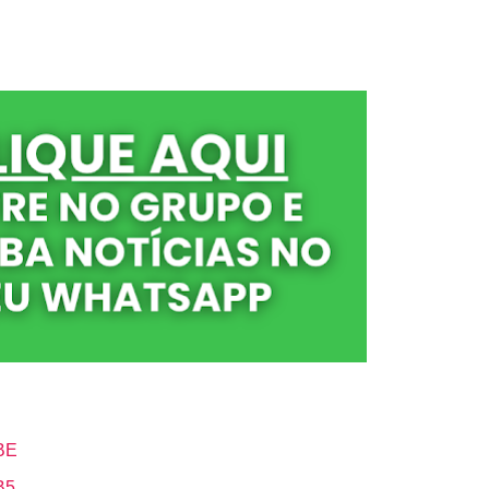
BE
B5