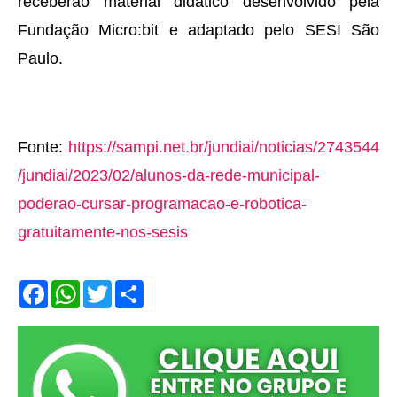
receberão material didático desenvolvido pela
Fundação Micro:bit e adaptado pelo SESI São
Paulo.
Fonte:
https://sampi.net.br/jundiai/noticias/2743544
/jundiai/2023/02/alunos-da-rede-municipal-
poderao-cursar-programacao-e-robotica-
gratuitamente-nos-sesis
F
W
T
S
a
h
w
h
c
a
i
a
e
t
t
r
b
s
t
e
o
A
e
o
p
r
k
p