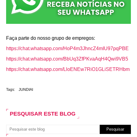
Faça parte do nosso grupo de empregos:
https://chat.whatsapp.com/HoP4m3JhncZ4mIU97pqPBE
https://chat.whatsapp.com/BbUq3ZfPKvaAqH4Qwi9VB5
https://chat.whatsapp.com/LloENEw7RiO1GLiSETRHbm
Tags:
JUNDIAI
PESQUISAR ESTE BLOG