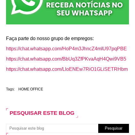
Faça parte do nosso grupo de empregos:
https://chat.whatsapp.com/HoP4m3JhncZ4mIU97pqPBE
https://chat.whatsapp.com/BbUq3ZfPKvaAqH4Qwi9VB5
https://chat.whatsapp.com/LloENEw7RiO1GLiSETRHbm
Tags:
HOME OFFICE
PESQUISAR ESTE BLOG