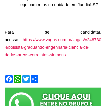
equipamentos na unidade em Jundiaí-SP
Para se candidatar,
acesse:
https://www.vagas.com.br/vagas/v248730
4/bolsista-graduando-engenharia-ciencia-de-
dados-areas-correlatas-siemens
F
W
T
S
a
h
w
h
c
a
i
a
e
t
t
r
b
s
t
e
o
A
e
o
p
r
k
p