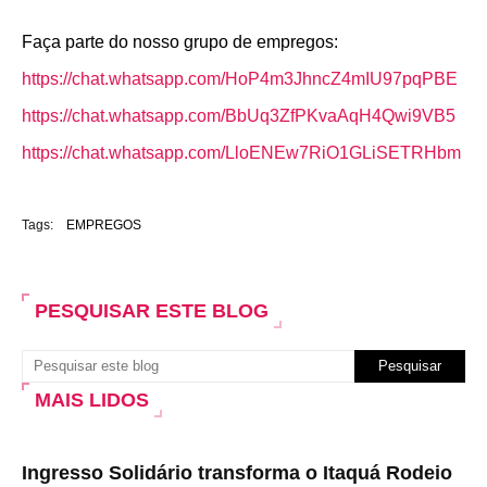
Faça parte do nosso grupo de empregos:
https://chat.whatsapp.com/HoP4m3JhncZ4mIU97pqPBE
https://chat.whatsapp.com/BbUq3ZfPKvaAqH4Qwi9VB5
https://chat.whatsapp.com/LloENEw7RiO1GLiSETRHbm
Tags:
EMPREGOS
PESQUISAR ESTE BLOG
MAIS LIDOS
Ingresso Solidário transforma o Itaquá Rodeio