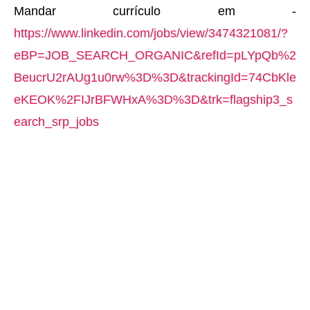
Mandar currículo em -
https://www.linkedin.com/jobs/view/3474321081/?
eBP=JOB_SEARCH_ORGANIC&refId=pLYpQb%2
BeucrU2rAUg1u0rw%3D%3D&trackingId=74CbKle
eKEOK%2FIJrBFWHxA%3D%3D&trk=flagship3_s
earch_srp_jobs