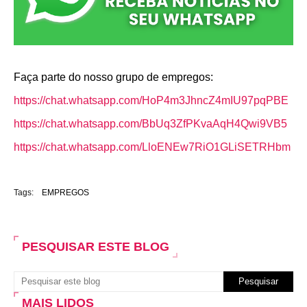
Faça parte do nosso grupo de empregos:
https://chat.whatsapp.com/HoP4m3JhncZ4mIU97pqPBE
https://chat.whatsapp.com/BbUq3ZfPKvaAqH4Qwi9VB5
https://chat.whatsapp.com/LloENEw7RiO1GLiSETRHbm
Tags:
EMPREGOS
PESQUISAR ESTE BLOG
MAIS LIDOS