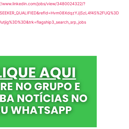
://www.linkedin.com/jobs/view/3480024322/?
SEEKER_QUALIFIED&refId=Hvm08XdqzYJjSzL4f4S%2FUQ%3D
jig%3D%3D&trk=flagship3_search_srp_jobs