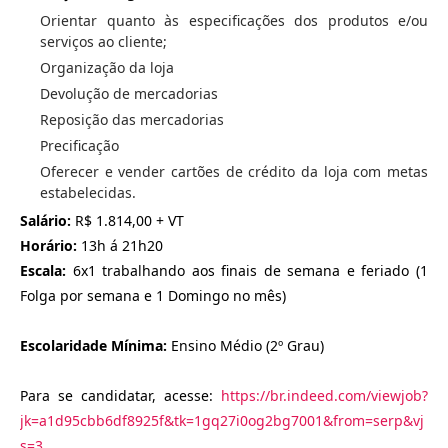
Orientar quanto às especificações dos produtos e/ou
serviços ao cliente;
Organização da loja
Devolução de mercadorias
Reposição das mercadorias
Precificação
Oferecer e vender cartões de crédito da loja com metas
estabelecidas.
Salário:
R$ 1.814,00 + VT
Horário:
13h á 21h20
Escala:
6x1 trabalhando aos finais de semana e feriado (1
Folga por semana e 1 Domingo no mês)
Escolaridade Mínima:
Ensino Médio (2º Grau)
Para se candidatar, acesse:
https://br.indeed.com/viewjob?
jk=a1d95cbb6df8925f&tk=1gq27i0og2bg7001&from=serp&vj
s=3