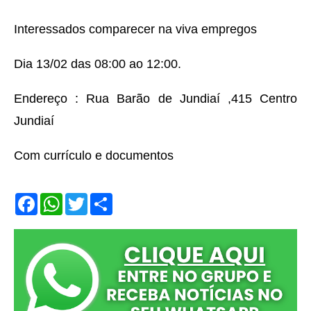
Interessados comparecer na viva empregos
Dia 13/02 das 08:00 ao 12:00.
Endereço : Rua Barão de Jundiaí ,415 Centro
Jundiaí
Com currículo e documentos
F
W
T
S
a
h
w
h
c
a
i
a
e
t
t
r
b
s
t
e
o
A
e
o
p
r
k
p