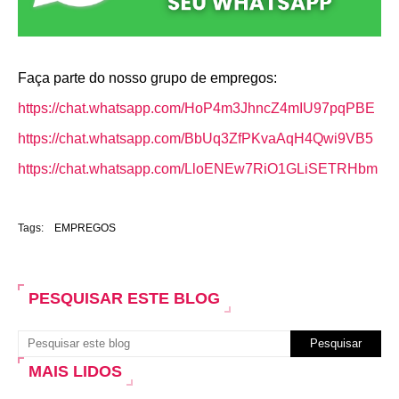
Faça parte do nosso grupo de empregos:
https://chat.whatsapp.com/HoP4m3JhncZ4mIU97pqPBE
https://chat.whatsapp.com/BbUq3ZfPKvaAqH4Qwi9VB5
https://chat.whatsapp.com/LloENEw7RiO1GLiSETRHbm
Tags:
EMPREGOS
PESQUISAR ESTE BLOG
MAIS LIDOS