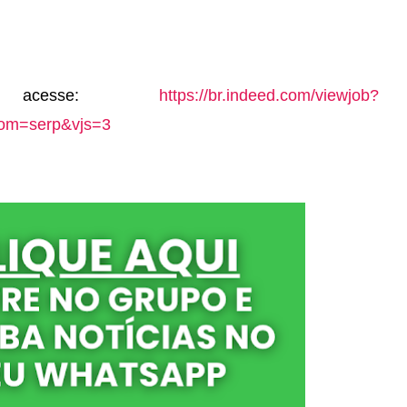
, acesse:
https://br.indeed.com/viewjob?
rom=serp&vjs=3