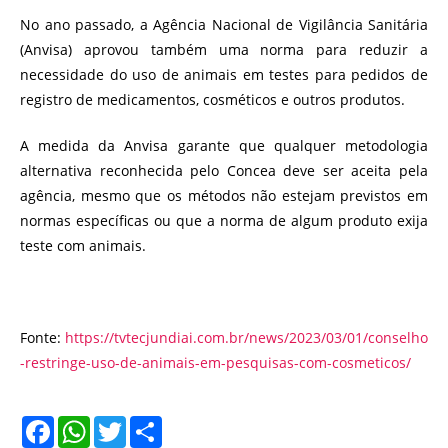
No ano passado, a Agência Nacional de Vigilância Sanitária
(Anvisa) aprovou também uma norma para reduzir a
necessidade do uso de animais em testes para pedidos de
registro de medicamentos, cosméticos e outros produtos.
A medida da Anvisa garante que qualquer metodologia
alternativa reconhecida pelo Concea deve ser aceita pela
agência, mesmo que os métodos não estejam previstos em
normas específicas ou que a norma de algum produto exija
teste com animais.
Fonte:
https://tvtecjundiai.com.br/news/2023/03/01/conselho
-restringe-uso-de-animais-em-pesquisas-com-cosmeticos/
F
W
T
S
a
h
w
h