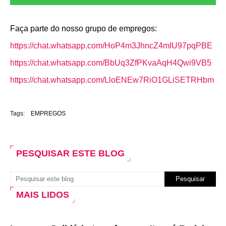
Faça parte do nosso grupo de empregos:
https://chat.whatsapp.com/HoP4m3JhncZ4mIU97pqPBE
https://chat.whatsapp.com/BbUq3ZfPKvaAqH4Qwi9VB5
https://chat.whatsapp.com/LloENEw7RiO1GLiSETRHbm
Tags:
EMPREGOS
PESQUISAR ESTE BLOG
MAIS LIDOS