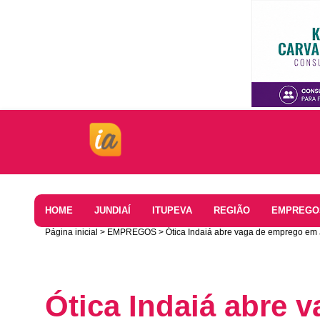
Home
HOME
JUNDIAÍ
ITUPEVA
REGIÃO
EMPREGO
Página inicial
EMPREGOS
Ótica Indaiá abre vaga de emprego em 
Ótica Indaiá abre 