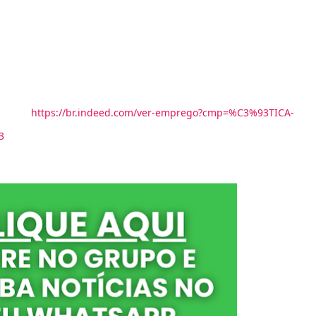
se:
https://br.indeed.com/ver-emprego?cmp=%C3%93TICA-
3