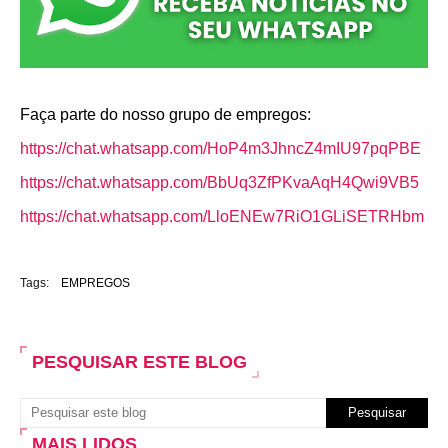
Faça parte do nosso grupo de empregos:
https://chat.whatsapp.com/HoP4m3JhncZ4mIU97pqPBE
https://chat.whatsapp.com/BbUq3ZfPKvaAqH4Qwi9VB5
https://chat.whatsapp.com/LloENEw7RiO1GLiSETRHbm
Tags:
EMPREGOS
PESQUISAR ESTE BLOG
MAIS LIDOS