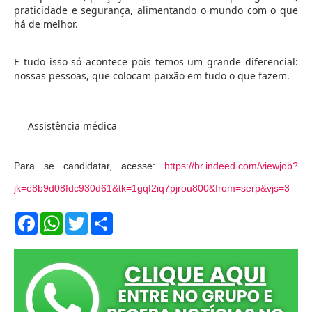
praticidade e segurança, alimentando o mundo com o que
há de melhor.
E tudo isso só acontece pois temos um grande diferencial:
nossas pessoas, que colocam paixão em tudo o que fazem.
Assistência médica
Para se candidatar, acesse:
https://br.indeed.com/viewjob?
jk=e8b9d08fdc930d61&tk=1gqf2iq7pjrou800&from=serp&vjs=3
F
W
T
S
a
h
w
h
c
a
i
a
e
t
t
r
b
s
t
e
o
A
e
o
p
r
k
p