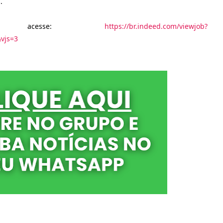
.
r, acesse:
https://br.indeed.com/viewjob?
vjs=3