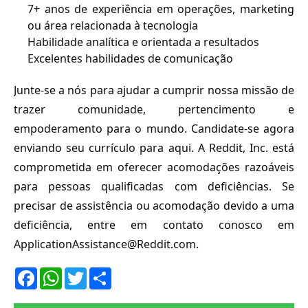
7+ anos de experiência em operações, marketing 
ou área relacionada à tecnologia
Habilidade analítica e orientada a resultados
Excelentes habilidades de comunicação
Junte-se a nós para ajudar a cumprir nossa missão de 
trazer comunidade, pertencimento e 
empoderamento para o mundo. Candidate-se agora 
enviando seu currículo para 
aqui
. A Reddit, Inc. está 
comprometida em oferecer acomodações razoáveis 
para pessoas qualificadas com deficiências. Se 
precisar de assistência ou acomodação devido a uma 
deficiência, entre em contato conosco em 
ApplicationAssistance@Reddit.com
.
F
W
T
S
a
h
w
h
c
a
i
a
e
t
t
r