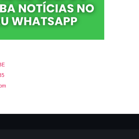
BE
B5
Hbm