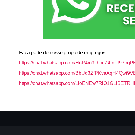
Faça parte do nosso grupo de empregos:
https://chat.whatsapp.com/HoP4m3JhncZ4mIU97pqP
https://chat.whatsapp.com/BbUq3ZfPKvaAqH4Qwi9V
https://chat.whatsapp.com/LloENEw7RiO1GLiSETR