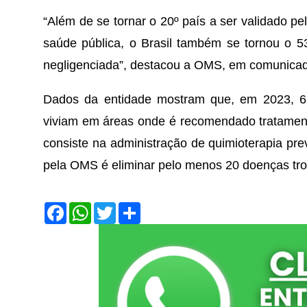
“Além de se tornar o 20º país a ser validado pel
saúde pública, o Brasil também se tornou o 5
negligenciada”, destacou a OMS, em comunicado 
Dados da entidade mostram que, em 2023, 65
viviam em áreas onde é recomendado tratamento 
consiste na administração de quimioterapia prev
pela OMS é eliminar pelo menos 20 doenças trop
F
W
T
S
a
h
w
h
c
a
i
a
e
t
t
r
b
s
t
e
o
A
e
o
p
r
k
p