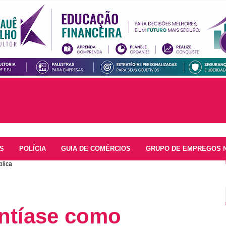
S
POLÍCIA
GUIA DE COMÉRCIOS
GRUPO DE EMPREGOS 
blica
antíase como