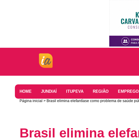
Home
HOME
JUNDIAÍ
ITUPEVA
REGIÃO
EMPREGO
Página inicial
Brasil elimina elefantíase como problema de saúde pú
Brasil elimina elef