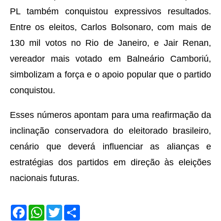
PL também conquistou expressivos resultados.
Entre os eleitos, Carlos Bolsonaro, com mais de
130 mil votos no Rio de Janeiro, e Jair Renan,
vereador mais votado em Balneário Camboriú,
simbolizam a força e o apoio popular que o partido
conquistou.
Esses números apontam para uma reafirmação da
inclinação conservadora do eleitorado brasileiro,
cenário que deverá influenciar as alianças e
estratégias dos partidos em direção às eleições
nacionais futuras.
F
W
T
S
a
h
w
h