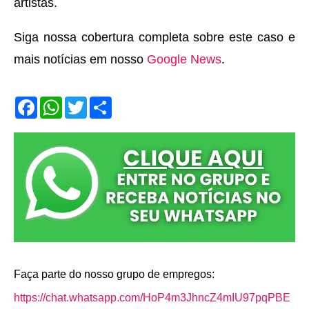
artistas.
Siga nossa cobertura completa sobre este caso e
mais notícias em nosso
Google News
.
F
W
T
S
a
h
w
h
c
a
i
a
e
t
t
r
b
s
t
e
o
A
e
o
p
r
k
p
Faça parte do nosso grupo de empregos:
https://chat.whatsapp.com/HoP4m3JhncZ4mIU97pqPBE