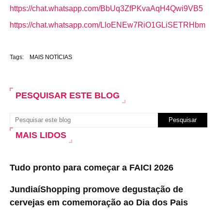
https://chat.whatsapp.com/BbUq3ZfPKvaAqH4Qwi9VB5
https://chat.whatsapp.com/LloENEw7RiO1GLiSETRHbm
Tags:
MAIS NOTÍCIAS
PESQUISAR ESTE BLOG
MAIS LIDOS
Tudo pronto para começar a FAICI 2026
JundiaíShopping promove degustação de
cervejas em comemoração ao Dia dos Pais