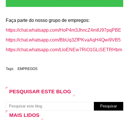
Faça parte do nosso grupo de empregos:
https://chat.whatsapp.com/HoP4m3JhncZ4mIU97pqPBE
https://chat.whatsapp.com/BbUq3ZfPKvaAqH4Qwi9VB5
https://chat.whatsapp.com/LloENEw7RiO1GLiSETRHbm
Tags:
EMPREGOS
PESQUISAR ESTE BLOG
MAIS LIDOS