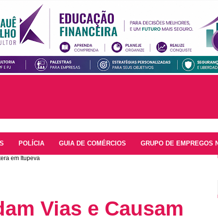
S
POLÍCIA
GUIA DE COMÉRCIOS
GRUPO DE EMPREGOS 
era em Itupeva
dam Vias e Causam