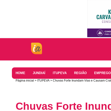
Home
HOME
JUNDIAÍ
ITUPEVA
REGIÃO
EMPREGO
Página inicial
ITUPEVA
Chuvas Forte Inundam Vias e Causam Crat
Chuvas Forte Inun