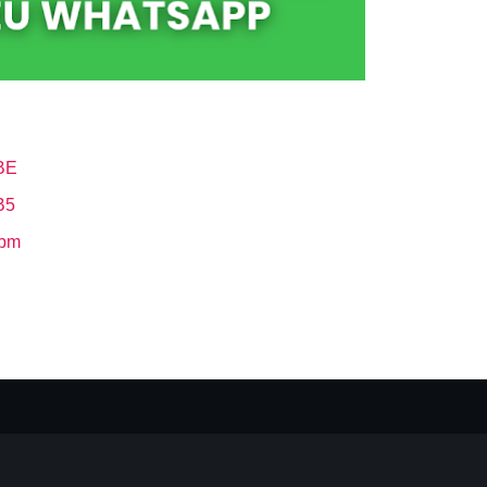
BE
B5
Hbm