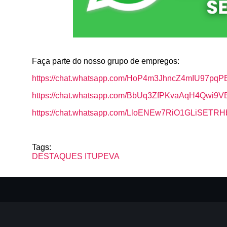
Faça parte do nosso grupo de empregos:
https://chat.whatsapp.com/HoP4m3JhncZ4mIU97pqP
https://chat.whatsapp.com/BbUq3ZfPKvaAqH4Qwi9V
https://chat.whatsapp.com/LloENEw7RiO1GLiSETR
Tags:
DESTAQUES
ITUPEVA