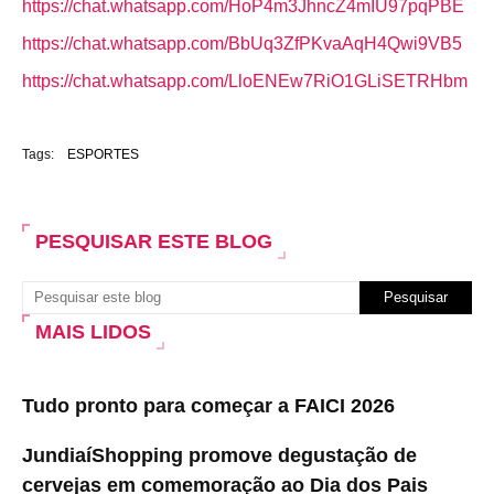
https://chat.whatsapp.com/HoP4m3JhncZ4mIU97pqPBE
https://chat.whatsapp.com/BbUq3ZfPKvaAqH4Qwi9VB5
https://chat.whatsapp.com/LloENEw7RiO1GLiSETRHbm
Tags:
ESPORTES
PESQUISAR ESTE BLOG
MAIS LIDOS
Tudo pronto para começar a FAICI 2026
JundiaíShopping promove degustação de
cervejas em comemoração ao Dia dos Pais