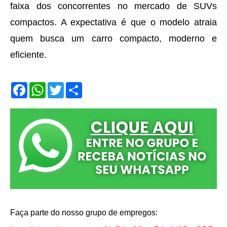
faixa dos concorrentes no mercado de SUVs
compactos. A expectativa é que o modelo atraia
quem busca um carro compacto, moderno e
eficiente.
F
W
T
S
a
h
w
h
c
a
i
a
e
t
t
r
b
s
t
e
o
A
e
o
p
r
k
p
Faça parte do nosso grupo de empregos: