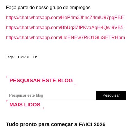
Faça parte do nosso grupo de empregos:
https://chat.whatsapp.com/HoP4m3JhncZ4mIU97pqPBE
https://chat.whatsapp.com/BbUq3ZfPKvaAqH4Qwi9VB5
https://chat.whatsapp.com/LloENEw7RiO1GLiSETRHbm
Tags:
EMPREGOS
PESQUISAR ESTE BLOG
MAIS LIDOS
Tudo pronto para começar a FAICI 2026