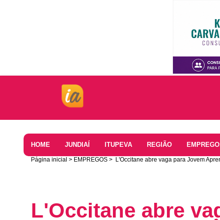
Home
HOME
JUNDIAÍ
ITUPEVA
REGIÃO
EMPREGO
Página inicial
EMPREGOS
L'Occitane abre vaga para Jovem Apren
L'Occitane abre v