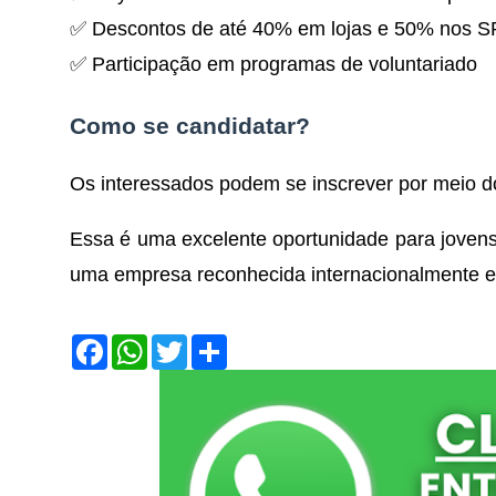
✅ Descontos de até 40% em lojas e 50% nos S
✅ Participação em programas de voluntariado
Como se candidatar?
Os interessados podem se inscrever por meio 
Essa é uma excelente oportunidade para joven
uma empresa reconhecida internacionalmente e
F
W
T
S
a
h
w
h
c
a
i
a
e
t
t
r
b
s
t
e
o
A
e
o
p
r
k
p