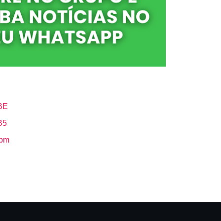
BE
B5
Hbm