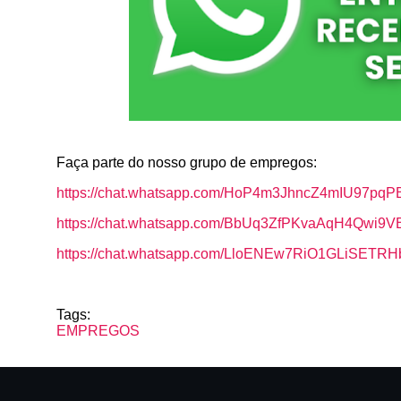
Faça parte do nosso grupo de empregos:
https://chat.whatsapp.com/HoP4m3JhncZ4mIU97pqP
https://chat.whatsapp.com/BbUq3ZfPKvaAqH4Qwi9V
https://chat.whatsapp.com/LloENEw7RiO1GLiSETR
Tags:
EMPREGOS