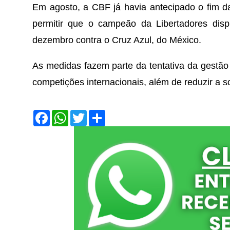
Em agosto, a CBF já havia antecipado o fim d
permitir que o campeão da Libertadores disp
dezembro contra o Cruz Azul, do México.
As medidas fazem parte da tentativa da gestão 
competições internacionais, além de reduzir a s
F
W
T
S
a
h
w
h
c
a
i
a
e
t
t
r
b
s
t
e
o
A
e
o
p
r
k
p