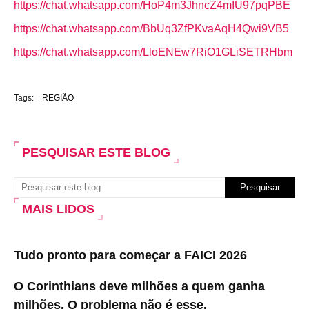
https://chat.whatsapp.com/HoP4m3JhncZ4mIU97pqPBE
https://chat.whatsapp.com/BbUq3ZfPKvaAqH4Qwi9VB5
https://chat.whatsapp.com/LloENEw7RiO1GLiSETRHbm
Tags:
REGIÃO
PESQUISAR ESTE BLOG
MAIS LIDOS
Tudo pronto para começar a FAICI 2026
O Corinthians deve milhões a quem ganha
milhões. O problema não é esse.