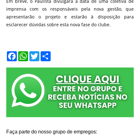
Em breve, o Paulista divulgará a data de uma coletiva de
imprensa com os responsáveis pela nova gestão, que
apresentarão o projeto e estarão à disposição para
esclarecer dúvidas sobre esta nova fase do clube.
F
W
T
S
a
h
w
h
c
a
i
a
e
t
t
r
b
s
t
e
o
A
e
o
p
r
k
p
Faça parte do nosso grupo de empregos: