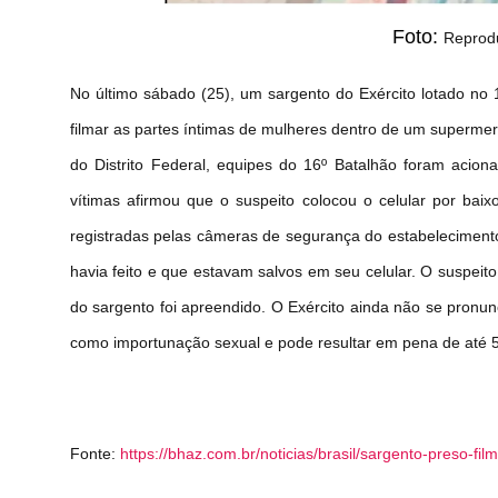
Foto:
Reprod
No último sábado (25), um sargento do Exército lotado no 
filmar as partes íntimas de mulheres dentro de um supermerc
do Distrito Federal, equipes do 16º Batalhão foram acio
vítimas afirmou que o suspeito colocou o celular por baix
registradas pelas câmeras de segurança do estabelecimento.
havia feito e que estavam salvos em seu celular. O suspeito
do sargento foi apreendido. O Exército ainda não se pronu
como importunação sexual e pode resultar em pena de até 5
Fonte:
https://bhaz.com.br/noticias/brasil/sargento-preso-fil