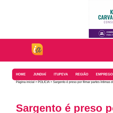
Home
HOME
JUNDIAÍ
ITUPEVA
REGIÃO
EMPREGO
Página inicial
POLÍCIA
Sargento é preso por filmar partes íntima
Sargento é preso po